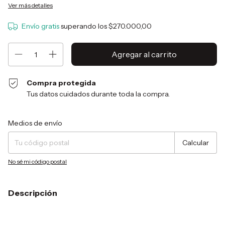
Ver más detalles
Envío gratis
superando los
$270.000,00
Compra protegida
Tus datos cuidados durante toda la compra.
Entregas para el CP:
Cambiar CP
Medios de envío
Calcular
No sé mi código postal
Descripción