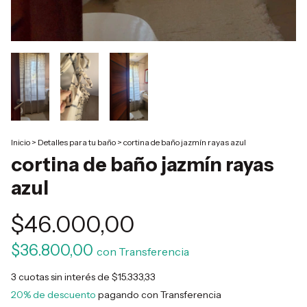
Inicio
>
Detalles para tu baño
>
cortina de baño jazmín rayas azul
cortina de baño jazmín rayas
azul
$46.000,00
$36.800,00
con
Transferencia
3
cuotas sin interés de
$15.333,33
20% de descuento
pagando con Transferencia