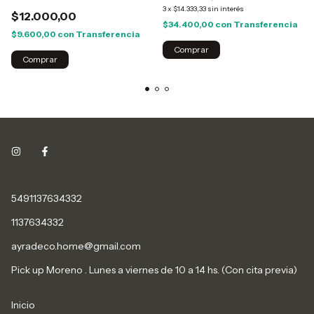
3
x
$14.333,33
sin interés
$12.000,00
$34.400,00
con
Transferencia
$9.600,00
con
Transferencia
Comprar
5491137634332
1137634332
ayradeco.home@gmail.com
Pick up Moreno . Lunes a viernes de 10 a 14 hs. (Con cita previa)
Inicio