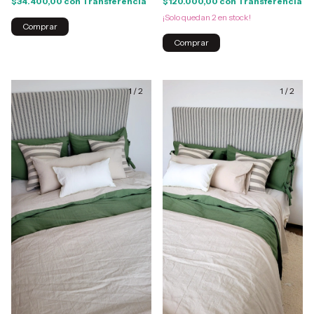
$34.400,00
con
Transferencia
$120.000,00
con
Transferencia
¡Solo quedan
2
en stock!
Comprar
1
/
2
1
/
2