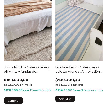
Funda Nordica Valery arena y
Funda edredón Valery rayas
off white + fundas de
celeste + fundas Almohadón
almohadón 50x70
50x70
$150.000,00
$130.000,00
6
x
$25.000,00
sin interés
3
x
$43.333,33
sin interés
$120.000,00
con
Transferencia
$104.000,00
con
Transferencia
Comprar
Comprar