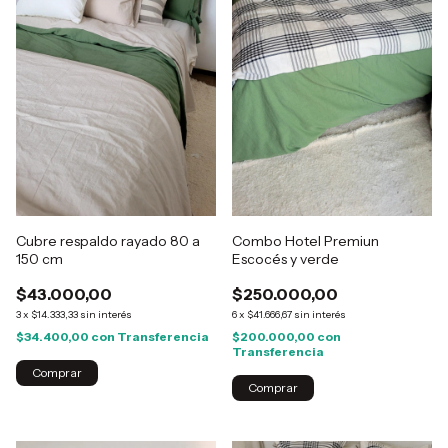
Cubre respaldo rayado 80 a
Combo Hotel Premiun
150 cm
Escocés y verde
$43.000,00
$250.000,00
3
x
$14.333,33
sin interés
6
x
$41.666,67
sin interés
$34.400,00
con
Transferencia
$200.000,00
con
Transferencia
Comprar