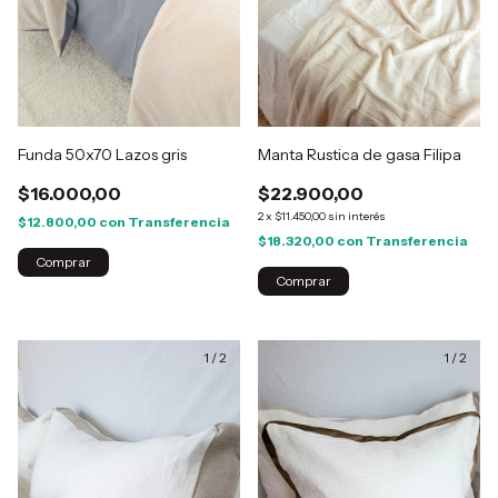
Funda 50x70 Lazos gris
Manta Rustica de gasa Filipa
$16.000,00
$22.900,00
2
x
$11.450,00
sin interés
$12.800,00
con
Transferencia
$18.320,00
con
Transferencia
1
/
2
1
/
2