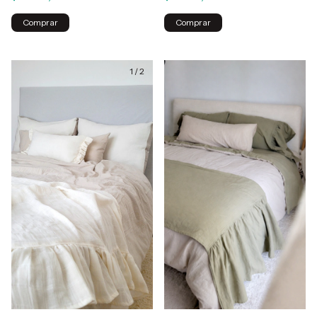
1
/
2