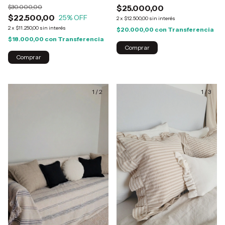
$30.000,00
$25.000,00
$22.500,00
25
% OFF
2
x
$12.500,00
sin interés
2
x
$11.250,00
sin interés
$20.000,00
con
Transferencia
$18.000,00
con
Transferencia
Comprar
1
/
2
1
/
3