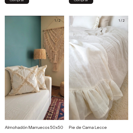
1
/
2
1
/
2
Almohadón Marruecos 50x50
Pie de Cama Lecce