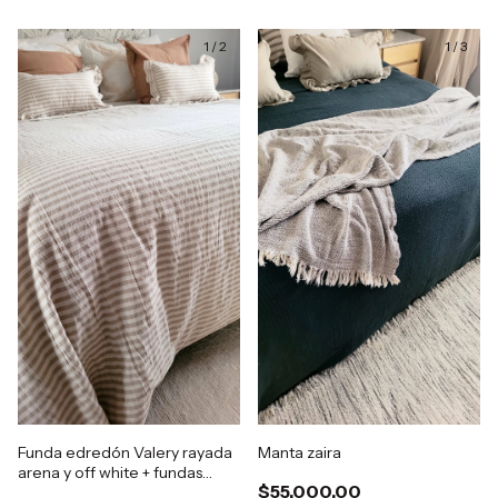
1
/
2
1
/
3
Funda edredón Valery rayada
Manta zaira
arena y off white + fundas
$55.000,00
Almohadón 50x70