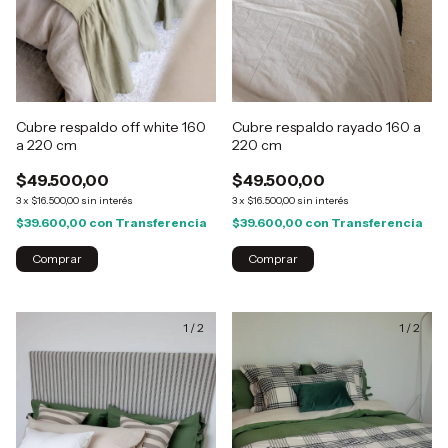
Cubre respaldo off white 160
Cubre respaldo rayado 160 a
a 220 cm
220 cm
$49.500,00
$49.500,00
3
x
$16.500,00
sin interés
3
x
$16.500,00
sin interés
$39.600,00
con
Transferencia
$39.600,00
con
Transferencia
1
/
2
1
/
2