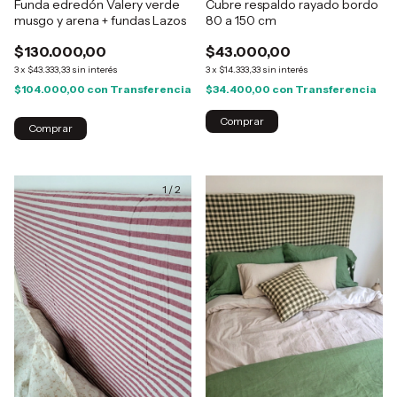
Funda edredón Valery verde
Cubre respaldo rayado bordo
musgo y arena + fundas Lazos
80 a 150 cm
$130.000,00
$43.000,00
3
x
$43.333,33
sin interés
3
x
$14.333,33
sin interés
$104.000,00
con
Transferencia
$34.400,00
con
Transferencia
Comprar
1
/
2