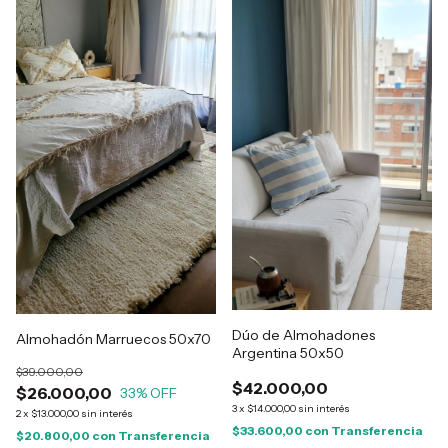
Dúo de Almohadones
Almohadón Marruecos 50x70
Argentina 50x50
$39.000,00
$42.000,00
$26.000,00
33
% OFF
3
x
$14.000,00
sin interés
2
x
$13.000,00
sin interés
$33.600,00
con
Transferencia
$20.800,00
con
Transferencia