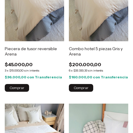
Piecera de tusor reversible
Combo hotel 5 piezas Gris y
Arena
Arena
$45.000,00
$200.000,00
3
x
$15.000,00
sin interés
6
x
$33.333,33
sin interés
$36.000,00
con
Transferencia
$160.000,00
con
Transferencia
Comprar
Comprar