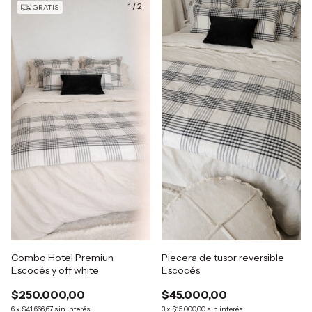
1
/
2
GRATIS
Combo Hotel Premiun
Piecera de tusor reversible
Escocés y off white
Escocés
$250.000,00
$45.000,00
6
x
$41.666,67
sin interés
3
x
$15.000,00
sin interés