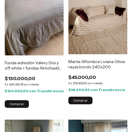
Manta Alfombra Liviana Olivia
Funda edredón Valery Gris y
rayas bordo 240x200
off white + fundas Almohadón
50x70
$45.000,00
$130.000,00
3
x
$15.000,00
sin interés
3
x
$43.333,33
sin interés
$36.000,00
con
Transferencia
$104.000,00
con
Transferencia
Comprar
1
/
2
1
/
3