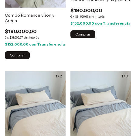
$190.000,00
Combo Romance vison y
6
x
$31.666,67
sin interés
Arena
$152.000,00
con
Transferencia
$190.000,00
Comprar
6
x
$31.666,67
sin interés
$152.000,00
con
Transferencia
Comprar
1
/
2
1
/
3