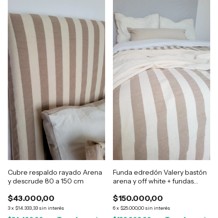
Cubre respaldo rayado Arena
Funda edredón Valery bastón
y descrude 80 a 150 cm
arena y off white + fundas
Almohadón 50x70
$43.000,00
$150.000,00
3
x
$14.333,33
sin interés
6
x
$25.000,00
sin interés