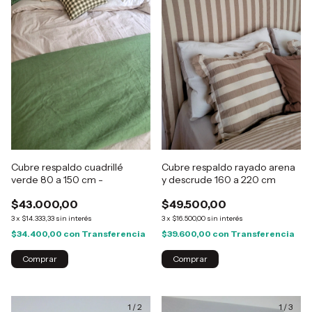
Cubre respaldo cuadrillé
Cubre respaldo rayado arena
verde 80 a 150 cm -
y descrude 160 a 220 cm
$43.000,00
$49.500,00
3
x
$14.333,33
sin interés
3
x
$16.500,00
sin interés
$34.400,00
con
Transferencia
$39.600,00
con
Transferencia
1
/
2
1
/
3