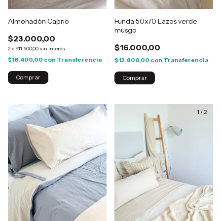
Almohadón Caprio
Funda 50x70 Lazos verde
musgo
$23.000,00
$16.000,00
2
x
$11.500,00
sin interés
$18.400,00
con
Transferencia
$12.800,00
con
Transferencia
1
/
2