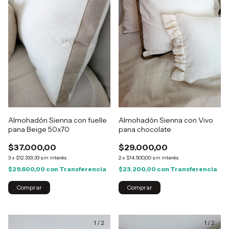
Almohadón Sienna con fuelle
Almohadón Sienna con Vivo
pana Beige 50x70
pana chocolate
$37.000,00
$29.000,00
3
x
$12.333,33
sin interés
2
x
$14.500,00
sin interés
$29.600,00
con
Transferencia
$23.200,00
con
Transferencia
1
/
2
1
/
2