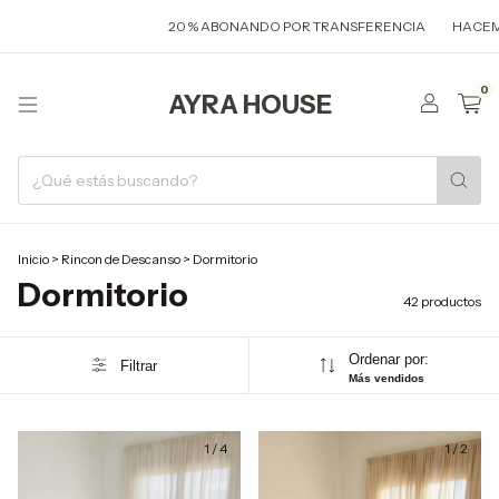
20 % ABONANDO POR TRANSFERENCIA
HACEMOS CORTINAS Y PILL
0
AYRA HOUSE
Inicio
>
Rincon de Descanso
>
Dormitorio
Dormitorio
42 productos
Ordenar por:
Filtrar
Más vendidos
1
/
4
1
/
2