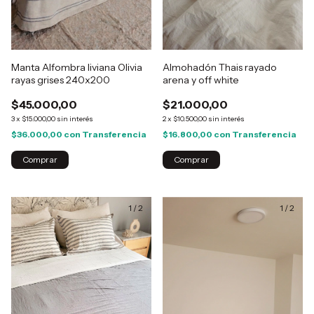
Manta Alfombra liviana Olivia
Almohadón Thais rayado
rayas grises 240x200
arena y off white
$45.000,00
$21.000,00
3
x
$15.000,00
sin interés
2
x
$10.500,00
sin interés
$36.000,00
con
Transferencia
$16.800,00
con
Transferencia
Comprar
1
/
2
1
/
2