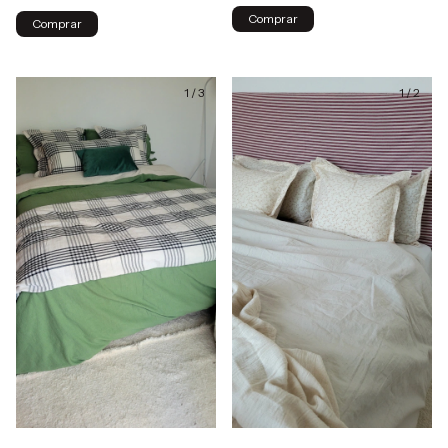
1
/
3
1
/
2