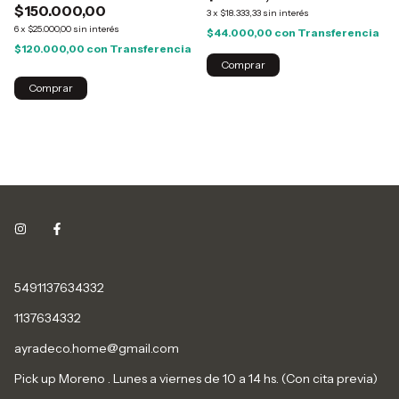
$150.000,00
3
x
$18.333,33
sin interés
6
x
$25.000,00
sin interés
$44.000,00
con
Transferencia
$120.000,00
con
Transferencia
Comprar
5491137634332
1137634332
ayradeco.home@gmail.com
Pick up Moreno . Lunes a viernes de 10 a 14 hs. (Con cita previa)