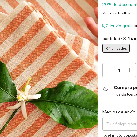
20% de descuen
Ver más detalles
Envío gratis
s
cantidad :
X 4 u
X 4 unidades
Compra p
Tus datos c
Entregas para el CP:
Medios de envío
No sé mi código posta