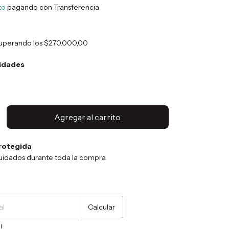
to
pagando con Transferencia
uperando los
$270.000,00
nidades
rotegida
uidados durante toda la compra.
Cambiar CP
Calcular
l