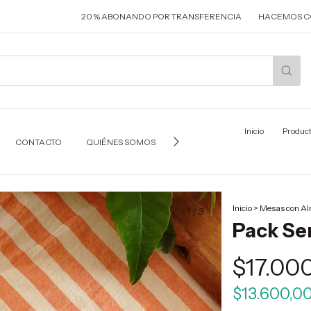
20 % ABONANDO POR TRANSFERENCIA
HACEMOS CORTINAS Y 
Inicio
Produc
CONTACTO
QUIÉNES SOMOS
CÓMO COMPRAR
POLÍTI
Inicio
>
Mesas con A
1
/
3
Pack Ser
$17.00
$13.600,0