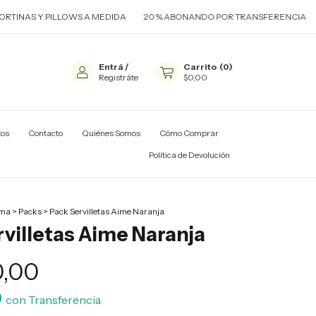
PILLOWS A MEDIDA
20 % ABONANDO POR TRANSFERENCIA
HACEMOS
Entrá
/
Carrito
(
0
)
Registráte
$0,00
tos
Contacto
Quiénes Somos
Cómo Comprar
CA DE DEVOLUCIÓN
Política de Devolución
lma
>
Packs
>
Pack Servilletas Aime Naranja
villetas Aime Naranja
0,00
0
con
Transferencia