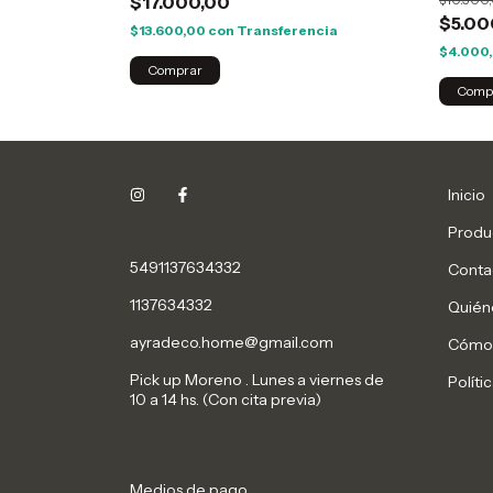
$17.000,00
$5.00
$13.600,00
con
Transferencia
$4.000
Comprar
Inicio
Produ
5491137634332
Conta
1137634332
Quién
ayradeco.home@gmail.com
Cómo
Pick up Moreno . Lunes a viernes de
Políti
10 a 14 hs. (Con cita previa)
Medios de pago